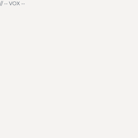
// -- VOX --